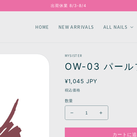
出荷休業 8/3-8/4
HOME
NEW ARRIVALS
ALL NAILS
MYSISTER
OW-03 パー
通
¥1,045 JPY
常
税込価格
価
数量
格
OW-
OW-
03
03
パ
パ
カートに追
ー
ー