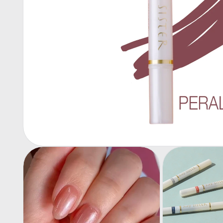
モ
ー
ダ
ル
で
メ
デ
ィ
ア