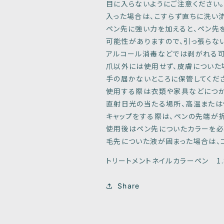
目に入らないようにご注意ください
入った場合は、こすらず直ちに洗い流
ペン先に強い力を加えると、ペン先
可能性がありますので、引っ張らな
アルコール消毒などでは剥がれる可
爪以外には使用せず、皮膚についた
手の届かないところに保管してくだ
使用する際は衣類や家具などにつか
直射日光の当たる場所、高温または
キャップをする際は、ペンの先端が
使用後はペン先についたカラーを必
毛先についた液が固まった場合は、
トリートメントネイルカラーペン 1.
Share