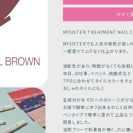
ル
ル
ブ
ブ
今すぐ
ラ
ラ
ウ
ウ
MYSISTER TREAYMENT NAIL 
ン
ン
の
の
MYSISTERでも人気の発色が良い
数
数
一度塗りでムラなく仕上がります。
量
量
を
を
速乾性があり、時間がなくても気軽
減
増
休日、お仕事、イベント、結婚式など
ら
や
TPOに合わせてネイルカラーをチェ
す
す
おしゃれネイルにも♪
主成分が水で爪へのダメージが少な
お湯で簡単にオフ出来るのに１日持
ペンタイプで簡単に塗れて上品なツ
用意しました。
溶剤フリーで刺激臭が無く、爪に優