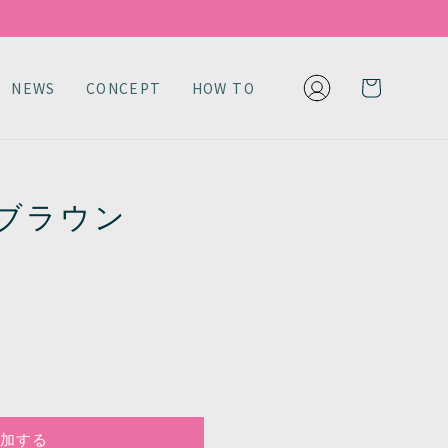
ロ
カ
グ
NEWS
CONCEPT
HOW TO
ー
イ
ト
ン
ルブラウン
加する