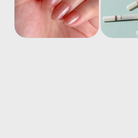
(1)
を
開
く
モ
モ
ー
ー
ダ
ダ
ル
ル
で
で
メ
メ
デ
デ
ィ
ィ
ア
ア
(2)
(3)
を
を
開
開
く
く