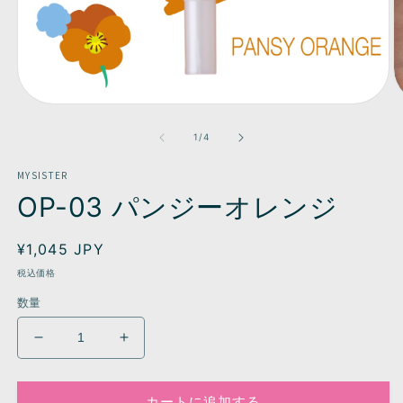
モ
ー
の
1
/
4
ダ
ル
MYSISTER
で
メ
OP-03 パンジーオレンジ
デ
ィ
ア
通
¥1,045 JPY
(1)
(2
常
を
税込価格
開
価
数量
く
格
OP-
OP-
03
03
パ
パ
カートに追加する