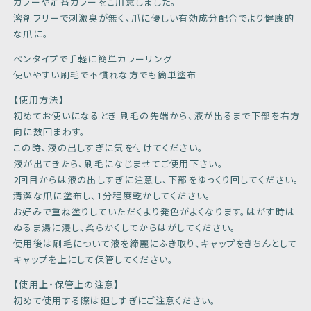
カラーや定番カラーをご用意しました。
溶剤フリーで刺激臭が無く、爪に優しい有効成分配合でより健康的
な爪に。
ペンタイプで手軽に簡単カラーリング
使いやすい刷毛で不慣れな方でも簡単塗布
【使用方法】
初めてお使いになるとき 刷毛の先端から、液が出るまで下部を右方
向に数回まわす。
この時、液の出しすぎに気を付けてください。
液が出てきたら、刷毛になじませてご使用下さい。
2回目からは液の出しすぎに注意し、下部をゆっくり回してください。
清潔な爪に塗布し、1分程度乾かしてください。
お好みで重ね塗りしていただくより発色がよくなります。はがす時は
ぬるま湯に浸し、柔らかくしてからはがしてください。
使用後は刷毛について液を締麗にふき取り、キャップをきちんとして
キャップを上にして保管してください。
【使用上・保管上の注意】
初めて使用する際は廻しすぎにご注意ください。