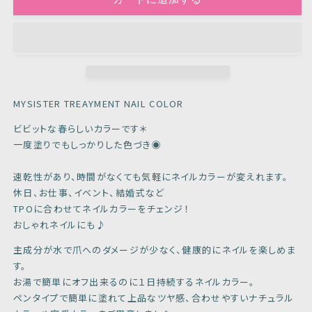
ン
ン
ジ
ジ
ー
ー
オ
オ
レ
レ
ン
ン
ジ
ジ
MYSISTER TREAYMENT NAIL COLOR
の
の
ビビットな春らしいカラーです＊
数
数
一度塗りでもしっかりした色づき◉
量
量
を
を
速乾性があり、時間がなくても気軽にネイルカラーが変えれます。
減
増
休日、お仕事、イベント、結婚式など
ら
や
TPOに合わせてネイルカラーをチェンジ！
す
す
おしゃれネイルにも♪
主成分が水で爪へのダメージが少なく、健康的にネイルを楽しめま
す。
お湯で簡単にオフ出来るのに１日持続するネイルカラー。
ペンタイプで簡単に塗れて上品なツヤ感、合わせやすいナチュラル