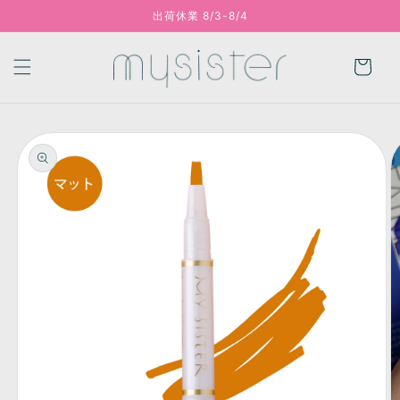
出荷休業 8/3-8/4
コンテンツに進む
カ
ー
ト
商品情報にスキッ
プ