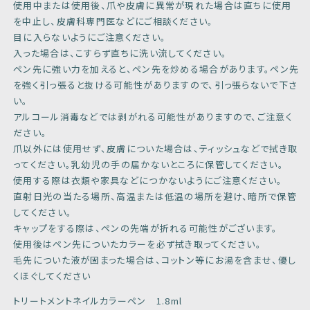
使用中または使用後、爪や皮膚に異常が現れた場合は直ちに使用
を中止し、皮膚科専門医などにご相談ください。
目に入らないようにご注意ください。
入った場合は、こすらず直ちに洗い流してください。
ペン先に強い力を加えると、ペン先を炒める場合があります。ペン先
を強く引っ張ると抜ける可能性がありますので、引っ張らないで下さ
い。
アルコール消毒などでは剥がれる可能性がありますので、ご注意く
ださい。
爪以外には使用せず、皮膚についた場合は、ティッシュなどで拭き取
ってください。乳幼児の手の届かないところに保管してください。
使用する際は衣類や家具などにつかないようにご注意ください。
直射日光の当たる場所、高温または低温の場所を避け、暗所で保管
してください。
キャップをする際は、ペンの先端が折れる可能性がございます。
使用後はペン先についたカラーを必ず拭き取ってください。
毛先についた液が固まった場合は、コットン等にお湯を含ませ、優し
くほぐしてください
トリートメントネイルカラーペン 1.8ml