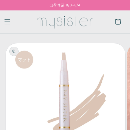
出荷休業 8/3-8/4
コンテンツに進む
カ
ー
ト
商品情報にスキッ
プ