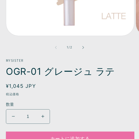
モ
ー
の
1
/
2
ダ
ル
MYSISTER
で
メ
OGR-01 グレージュ ラテ
デ
ィ
ア
通
¥1,045 JPY
(1)
(2
常
を
税込価格
開
価
数量
く
格
OGR-
OGR-
01
01
グ
グ
カートに追加する