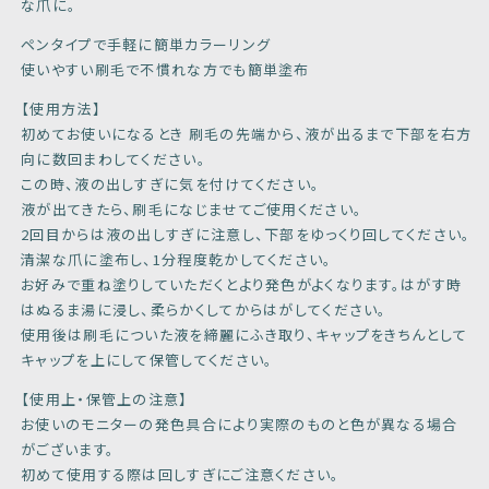
な爪に。
ペンタイプで手軽に簡単カラーリング
使いやすい刷毛で不慣れな方でも簡単塗布
【使用方法】
初めてお使いになるとき 刷毛の先端から、液が出るまで下部を右方
向に数回まわしてください。
この時、液の出しすぎに気を付けてください。
液が出てきたら、刷毛になじませてご使用ください。
2回目からは液の出しすぎに注意し、下部をゆっくり回してください。
清潔な爪に塗布し、1分程度乾かしてください。
お好みで重ね塗りしていただくとより発色がよくなります。はがす時
はぬるま湯に浸し、柔らかくしてからはがしてください。
使用後は刷毛についた液を締麗にふき取り、キャップをきちんとして
キャップを上にして保管してください。
【使用上・保管上の注意】
お使いのモニターの発色具合により実際のものと色が異なる場合
がございます。
初めて使用する際は回しすぎにご注意ください。