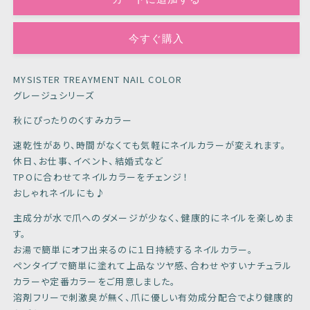
レ
レ
ー
ー
ジ
ジ
今すぐ購入
ュ
ュ
ラ
ラ
MYSISTER TREAYMENT NAIL COLOR
テ
テ
グレージュシリーズ
の
の
数
数
秋にぴったりのくすみカラー
量
量
速乾性があり、時間がなくても気軽にネイルカラーが変えれます。
を
を
休日、お仕事、イベント、結婚式など
減
増
TPOに合わせてネイルカラーをチェンジ！
ら
や
おしゃれネイルにも♪
す
す
主成分が水で爪へのダメージが少なく、健康的にネイルを楽しめま
す。
お湯で簡単にオフ出来るのに１日持続するネイルカラー。
ペンタイプで簡単に塗れて上品なツヤ感、合わせやすいナチュラル
カラーや定番カラーをご用意しました。
溶剤フリーで刺激臭が無く、爪に優しい有効成分配合でより健康的