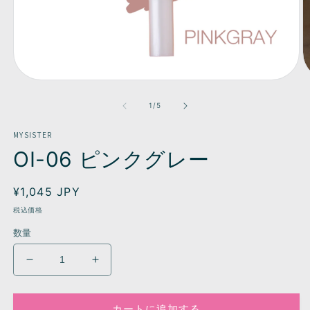
モ
ー
の
1
/
5
ダ
ル
MYSISTER
で
メ
OI-06 ピンクグレー
デ
ィ
ア
通
¥1,045 JPY
(1)
(2
常
を
税込価格
開
価
数量
く
格
OI-
OI-
06
06
ピ
ピ
カートに追加する