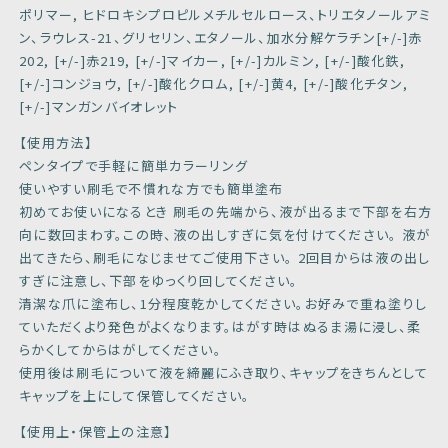
ポリマー, ヒドロキシプロピルメチルセルロース、トリエタノールアミ
ン、ラウレス-21、グリセリン、エタノール、加水分解ケラチン[+/-]赤
202, [+/-]赤219, [+/-]マイカー, [+/-]カルミン, [+/-]酸化鉄,
[+/-]コンジョウ, [+/-]酸化クロム, [+/-]黄4, [+/-]酸化チタン,
[+/-]マンガンバイオレット
【使用方法】
ペンタイプで手軽に簡単カラーリング
使いやすい刷毛で不慣れな方でも簡単塗布
初めてお使いになるとき 刷毛の先端から、液が出るまで下部を右方
向に数回まわす。この時、液の出しすぎに気を付けてください。 液が
出てきたら、刷毛になじませてご使用下さい。 2回目からは液の出し
すぎに注意し、下部をゆっくり回してください。
清潔な爪に塗布し、1分程度乾かしてください。お好みで重ね塗りし
ていただくより発色がよくなります。はがす時はぬるま湯に浸し、柔
らかくしてからはがしてください。
使用後は刷毛について液を締麗にふき取り、キャップをきちんとして
キャップを上にして保管してください。
【使用上・保管上の注意】