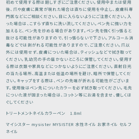
初めて使用する際は廻しすぎにご注意ください。使用中または使用
後、爪や皮膚に異常が現れた場合は直ちに使用を中止し、皮膚科専
門医などにご相談ください。目に入らないようにご注意ください。入
った場合は、こすらず直ちに洗い流してください。ペン先に強い力を
加えると、ペン先を炒める場合があります。ペン先を強く引っ張ると
抜ける可能性がありますので、引っ張らないで下さい。アルコール消
毒などでは剥がれる可能性がありますので、ご注意ください。爪以
外には使用せず、皮膚についた場合は、ティッシュなどで拭き取って
ください。乳幼児の手の届かないところに保管してください。使用す
る際は衣類や家具などにつかないようにご注意ください。直射日光
の当たる場所、高温または低温の場所を避け、暗所で保管してくだ
さい。キャップをする際は、ペンの先端が折れる可能性がございま
す。使用後はペン先についたカラーを必ず拭き取ってください。毛先
についた液が固まった場合は、コットン等にお湯を含ませ、優しくほ
ぐしてください
トリートメントネイルカラーペン 1.8ml
マイシスター mysister MYSISTER 水性ネイル お家ネイル セルフ
ネイル