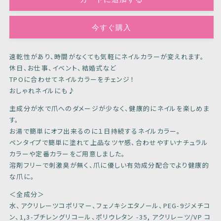
ン
ン
ク
ク
グ
グ
今すぐ購入
レ
レ
ー
ー
速乾性があり、時間がなくても気軽にネイルカラーが変えれます。
の
の
休日、お仕事、イベント、結婚式など
数
数
TPOに合わせてネイルカラーをチェンジ！
量
量
おしゃれネイルにも♪
を
を
主成分が水で爪へのダメージが少なく、健康的にネイルを楽しめま
減
増
す。
ら
や
お湯で簡単にオフ出来るのに１日持続するネイルカラー。
す
す
ペンタイプで簡単に塗れて上品なツヤ感、合わせやすいナチュラル
カラーや定番カラーをご用意しました。
溶剤フリーで刺激臭が無く、爪に優しい有効成分配合でより健康的
な爪に。
＜全成分＞
水、アクリレーツコポリマー、フェノキシエタノール、PEG-9ジメチコ
ン、1,3-ブチレングリコール、ポリウレタン -35, アクリレーツ/VP コ