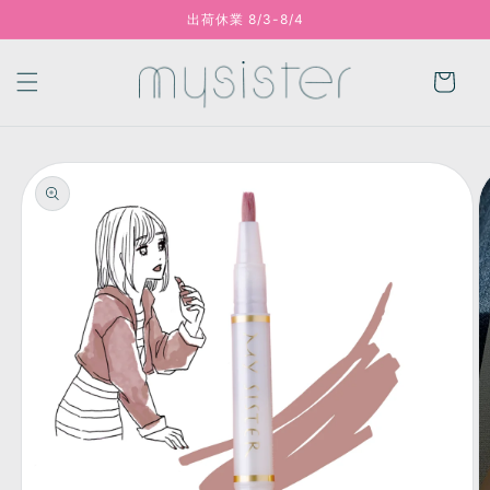
出荷休業 8/3-8/4
コンテンツに進む
カ
ー
ト
商品情報にスキッ
プ