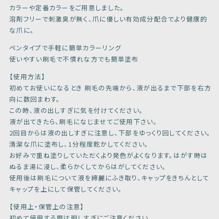
カラーや定番カラーをご用意しました。
溶剤フリーで刺激臭が無く、爪に優しい有効成分配合でより健康的
な爪に。
ペンタイプで手軽に簡単カラーリング
使いやすい刷毛で不慣れな方でも簡単塗布
【使用方法】
初めてお使いになるとき 刷毛の先端から、液が出るまで下部を右方
向に数回まわす。
この時、液の出しすぎに気を付けてください。
液が出てきたら、刷毛になじませてご使用下さい。
2回目からは液の出しすぎに注意し、下部をゆっくり回してください。
清潔な爪に塗布し、1分程度乾かしてください。
お好みで重ね塗りしていただくより発色がよくなります。はがす時は
ぬるま湯に浸し、柔らかくしてからはがしてください。
使用後は刷毛について液を締麗にふき取り、キャップをきちんとして
キャップを上にして保管してください。
【使用上・保管上の注意】
初めて使用する際は廻しすぎにご注意ください。