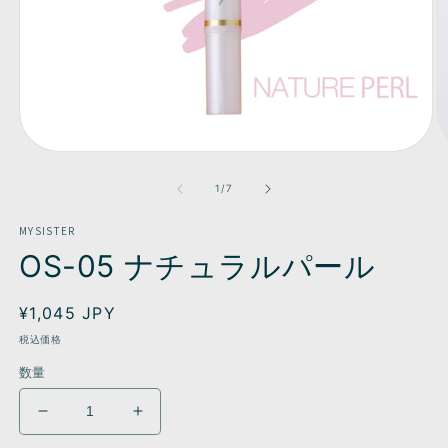
モ
ー
の
1
/
7
ダ
ル
MYSISTER
で
メ
OS-05 ナチュラルパール
デ
ィ
ア
通
¥1,045 JPY
(1)
(2
常
を
税込価格
開
価
数量
く
格
OS-
OS-
05
05