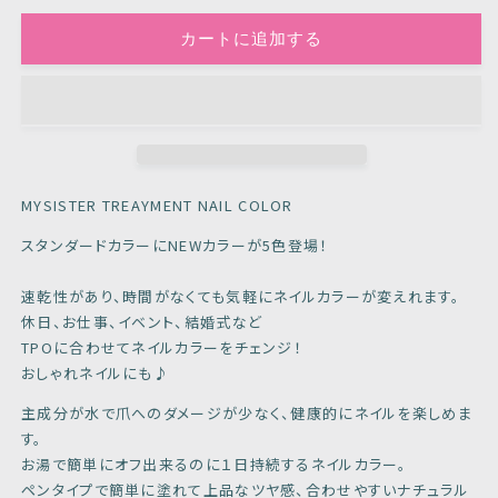
ナ
ナ
カートに追加する
チ
チ
ュ
ュ
ラ
ラ
ル
ル
パ
パ
ー
ー
ル
ル
MYSISTER TREAYMENT NAIL COLOR
の
の
スタンダードカラーにNEWカラーが5色登場！
数
数
量
量
速乾性があり、時間がなくても気軽にネイルカラーが変えれます。
を
を
休日、お仕事、イベント、結婚式など
減
増
TPOに合わせてネイルカラーをチェンジ！
ら
や
おしゃれネイルにも♪
す
す
主成分が水で爪へのダメージが少なく、健康的にネイルを楽しめま
す。
お湯で簡単にオフ出来るのに１日持続するネイルカラー。
ペンタイプで簡単に塗れて上品なツヤ感、合わせやすいナチュラル