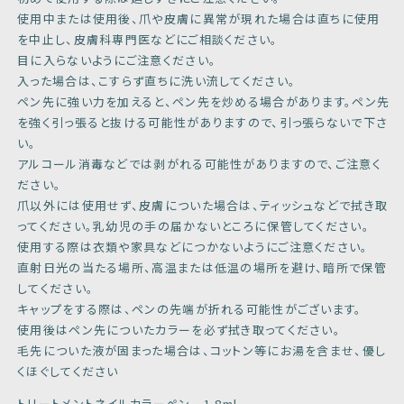
使用中または使用後、爪や皮膚に異常が現れた場合は直ちに使用
を中止し、皮膚科専門医などにご相談ください。
目に入らないようにご注意ください。
入った場合は、こすらず直ちに洗い流してください。
ペン先に強い力を加えると、ペン先を炒める場合があります。ペン先
を強く引っ張ると抜ける可能性がありますので、引っ張らないで下さ
い。
アルコール消毒などでは剥がれる可能性がありますので、ご注意く
ださい。
爪以外には使用せず、皮膚についた場合は、ティッシュなどで拭き取
ってください。乳幼児の手の届かないところに保管してください。
使用する際は衣類や家具などにつかないようにご注意ください。
直射日光の当たる場所、高温または低温の場所を避け、暗所で保管
してください。
キャップをする際は、ペンの先端が折れる可能性がございます。
使用後はペン先についたカラーを必ず拭き取ってください。
毛先についた液が固まった場合は、コットン等にお湯を含ませ、優し
くほぐしてください
トリートメントネイルカラーペン 1.8ml